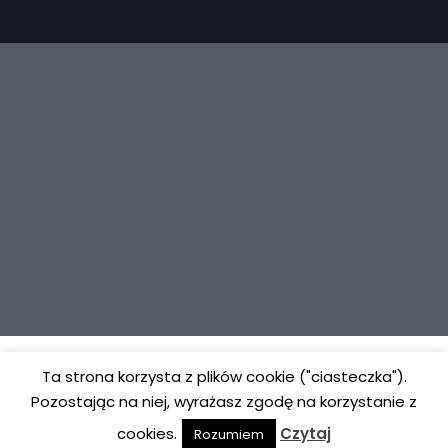
Neve
| Powered by
WordPress
Ta strona korzysta z plików cookie ("ciasteczka").
Pozostając na niej, wyrażasz zgodę na korzystanie z
Strona główna
Opuszczona Klinika
Rytuał
cookies.
Czytaj
Rozumiem
Dexter
Grupy
Urodziny dla dziecka
Kontakt