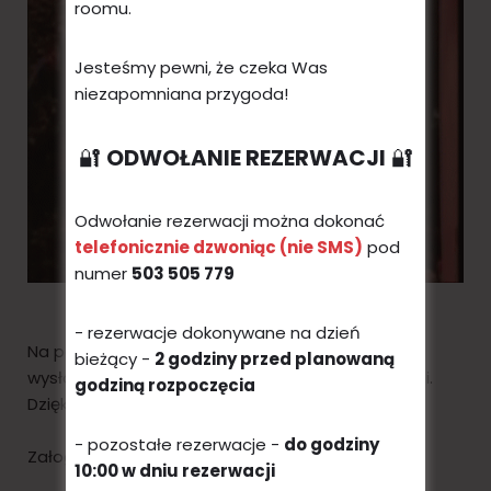
roomu.
Jesteśmy pewni, że czeka Was
niezapomniana przygoda!
🔐
ODWOŁANIE REZERWACJI
🔐
Odwołanie rezerwacji można dokonać
telefonicznie dzwoniąc (nie SMS)
pod
numer
503 505 779
- rezerwacje dokonywane na dzień
Na podany podczas rezerwacji adres email
bieżący -
2 godziny przed planowaną
wysłaliśmy wiadomość z wszystkimi informacjami.
godziną rozpoczęcia
Dziękujemy i zapraszamy w wybranym terminie!
- pozostałe rezerwacje -
do godziny
Załoga UNLOCKtheDOOR
10:00 w dniu rezerwacji