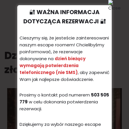
UNLOCK THE DOOR
🔐
WAŻNA INFORMACJA
Przejdź
DOTYCZĄCA REZERWACJI
🔐
do
treści
Cieszymy się, że jesteście zainteresowani
naszym escape roomem! Chcielibyśmy
Dziękujemy za
poinformować, że rezerwacje
dokonywane na
dzień bieżący
złożenie rezerwacji!
wymagają potwierdzenia
telefonicznego
(nie SMS)
, aby zapewnić
Wam jak najlepsze doświadczenie.
Prosimy o kontakt pod numerem
503 505
779
w celu dokonania potwierdzenia
rezerwacji.
Dziękujemy za wybór naszego escape